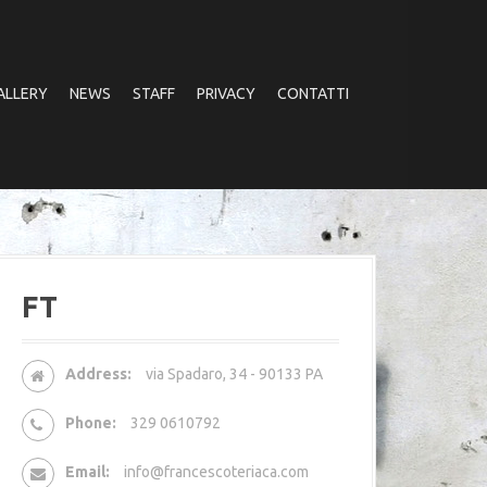
ALLERY
NEWS
STAFF
PRIVACY
CONTATTI
FT
Address:
via Spadaro, 34 - 90133 PA
Phone:
329 0610792
Email:
info@francescoteriaca.com