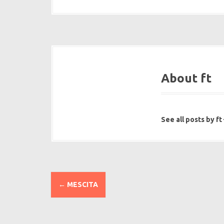
About ft
See all posts by ft
P
←
MESCITA
o
s