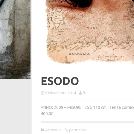
ESODO
6 Novembre 2014
ft
ANNO: 2009 – MISURE: 55 x 110 cm | senza cornic
400,00
Artworks
permalink