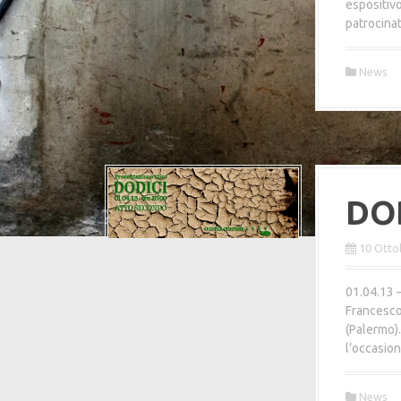
espositiv
patrocina
News
DOD
10 Otto
01.04.13 
Francesco
(Palermo).
l’occasio
News