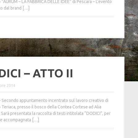
o “AURUM – LA FABBRICA DELLE IDEE” di Pescara – L’evento
to dal brand […]
ICI – ATTO II
bre 2014
– Secondo appuntamento incentrato sul lavoro creativo di
 Teriaca, presso il bosco della Contea Cortese ad Alia
 Sarà presentata la raccolta di testi intitolata “DODICI”, per
ne accompagnata […]