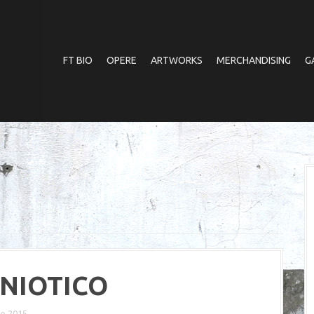
FT BIO
OPERE
ARTWORKS
MERCHANDISING
G
NIOTICO
o 2015