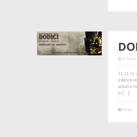
DOD
9 Ottob
12.12.12 
editrice im
artisti e 
in […]
News