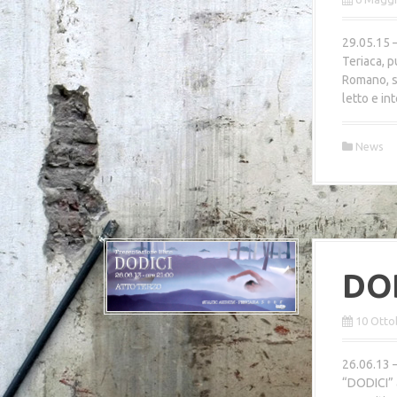
29.05.15 
Teriaca, p
Romano, s
letto e in
News
DOD
10 Otto
26.06.13 
“DODICI” 