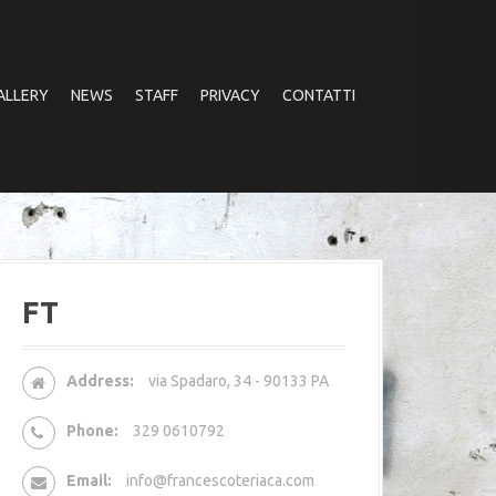
ALLERY
NEWS
STAFF
PRIVACY
CONTATTI
FT
Address:
via Spadaro, 34 - 90133 PA
Phone:
329 0610792
Email:
info@francescoteriaca.com